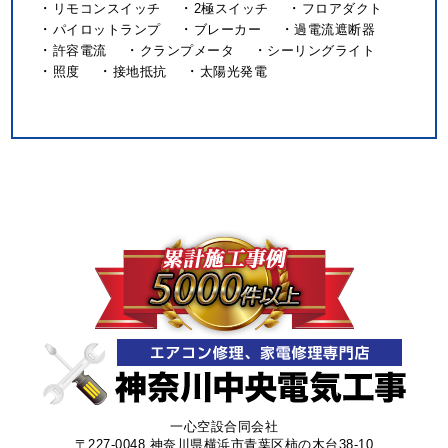
リモコンスイッチ
2極スイッチ
フロアダクト
パイロットランプ
ブレーカー
過電流遮断器
許容電流
クランプメータ
シーリングライト
照度
接地抵抗
太陽光発電
一心空設合同会社
〒227-0048 神奈川県横浜市青葉区柿の木台38-10