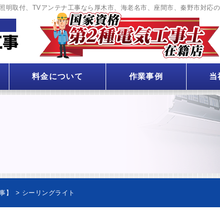
照明取付、TVアンテナ工事なら厚木市、海老名市、座間市、秦野市対応
料金について
作業事例
当
事】
>
シーリングライト