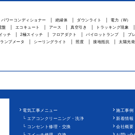
パワーコンディショナー
絶縁体
ダウンライト
電力（W）
電盤
エコキュート
アース
真空引き
トラッキング現象
イッチ
2極スイッチ
フロアダクト
パイロットランプ
ブ
ランプメータ
シーリングライト
照度
接地抵抗
太陽光発
電気工事メニュー
施工事例
エアコンクリーニング・洗浄
新着情報
コンセント修理・交換
会社概要
スイッチ修理、交換
お問い合