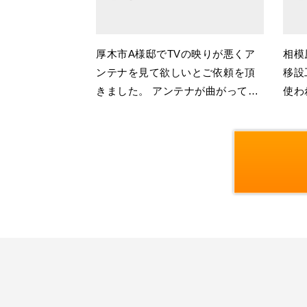
厚木市A様邸でTVの映りが悪くア
相模
ンテナを見て欲しいとご依頼を頂
移設
きました。 アンテナが曲がってし
使わ
まっておりましたのですぐに対応
しま
させていただきました。 台風･･･
てい