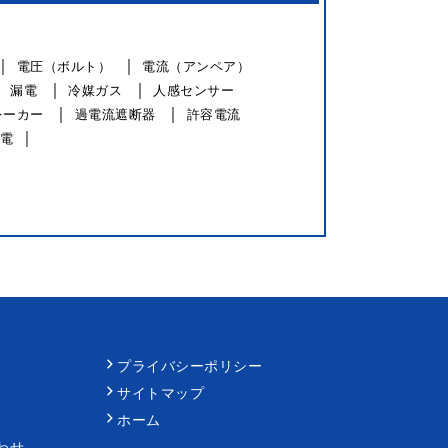
電圧（ボルト）
電流（アンペア）
漏電
冷媒ガス
人感センサー
レーカー
過電流遮断器
許容電流
電
プライバシーポリシー
サイトマップ
ホーム
わせ